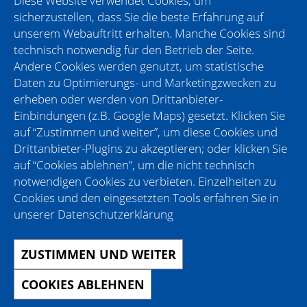
Diese Website verwendet Cookies, um
sicherzustellen, dass Sie die beste Erfahrung auf
unserem Webauftritt erhalten. Manche Cookies sind
technisch notwendig für den Betrieb der Seite.
CHECK IN Day
Andere Cookies werden genutzt, um statistische
Infos zum Unternehmen
Daten zu Optimierungs- und Marketingzwecken zu
erheben oder werden von Drittanbieter-
Wir sind beim CHECK IN Day dabei, weil...
Einbindungen (z.B. Google Maps) gesetzt. Klicken Sie
auf “Zustimmen und weiter”, um diese Cookies und
wir DICH kennenlernen möchten
Drittanbieter-Plugins zu akzeptieren; oder klicken Sie
wir über die vielfältigen Aufgabenbereiche,
auf “Cookies ablehnen”, um die nicht technisch
Abteilungen und Prozesse eines
notwendigen Cookies zu verbieten. Einzelheiten zu
Großhandelsbetriebs informieren möchten
Cookies und den eingesetzten Tools erfahren Sie in
unserer
wir DICH ausbilden möchten
Datenschutzerklärung
ZUSTIMMEN UND WEITER
Um Ihr Unternehmensprofil zu bearbeiten klicken Sie hier.
Impressum & Datenschutz
COOKIES ABLEHNEN