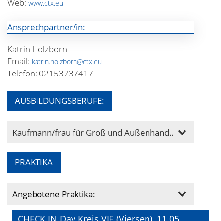
Web:
www.ctx.eu
Ansprechpartner/in:
Katrin Holzborn
Email:
katrin.holzborn@ctx.eu
Telefon: 02153737417
AUSBILDUNGSBERUFE:
Kaufmann/frau für Groß und Außenhandelsmanagement
PRAKTIKA
Angebotene Praktika:
CHECK IN Day Kreis VIE (Viersen), 11.05.