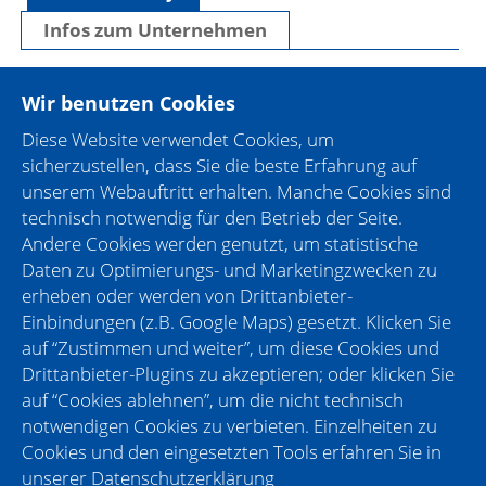
Infos zum Unternehmen
Besonderheiten am CHECK IN Day:
Wir benutzen Cookies
Wir sind beim CHECK IN Day dabei, weil die
Diese Website verwendet Cookies, um
vielfältigen Aufgaben der Zollverwaltung
sicherzustellen, dass Sie die beste Erfahrung auf
qualifiziertes Personal erfordern, das durch eine
unserem Webauftritt erhalten. Manche Cookies sind
systematische Ausbildung in den Laufbahnen des
technisch notwendig für den Betrieb der Seite.
gehobenen und mittleren Dienstes gewonnen wird.
Andere Cookies werden genutzt, um statistische
Hochschulabsolventen erhalten die Möglichkeit, in
Daten zu Optimierungs- und Marketingzwecken zu
den höheren Dienst einzutreten. Ausgebildete
erheben oder werden von Drittanbieter-
Fachkräfte finden als Tarifbeschäftigte eine
Einbindungen (z.B. Google Maps) gesetzt. Klicken Sie
gesicherte und im Vergleich zum Beamtenverhältnis
auf “Zustimmen und weiter”, um diese Cookies und
gleichwertige Position. Bei gleicher Eignung werden
Drittanbieter-Plugins zu akzeptieren; oder klicken Sie
Frauen nach Maßgabe des
auf “Cookies ablehnen”, um die nicht technisch
Bundesgleichstellungsgesetzes bevorzugt
notwendigen Cookies zu verbieten. Einzelheiten zu
berücksichtigt. Bewerbungen von
Cookies und den eingesetzten Tools erfahren Sie in
schwerbehinderten und diesen gleichgestellten
unserer
Datenschutzerklärung