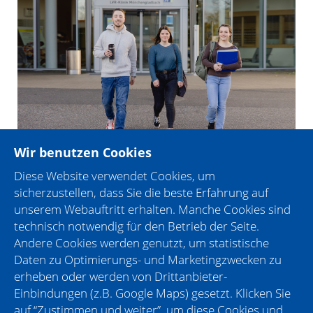
Wir benutzen Cookies
Diese Website verwendet Cookies, um
CHECK IN Day
sicherzustellen, dass Sie die beste Erfahrung auf
Infos zum Unternehmen
unserem Webauftritt erhalten. Manche Cookies sind
technisch notwendig für den Betrieb der Seite.
Wir sind beim CHECK IN Day dabei, weil...
Andere Cookies werden genutzt, um statistische
Daten zu Optimierungs- und Marketingzwecken zu
... weil nicht nur unsere Pflegeausbildung vielfältig
erheben oder werden von Drittanbieter-
und sinnstiftend ist. Unsere Auszubildenden
Einbindungen (z.B. Google Maps) gesetzt. Klicken Sie
erzählen dir an unserem Messestand gerne
auf “Zustimmen und weiter”, um diese Cookies und