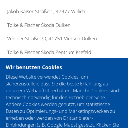
Jakob-Kaiser-Straße 1, 47877 Willich
Tölke & Fischer Škoda Dülken
Venloer Straße 70, 41751 Viersen-Dülken
Tölke & Fischer Škoda Zentrum Krefeld
Untergath 179 , 47809 Krefeld
Wir benutzen Cookies
Diese Website verwendet Cookies, um
Tölke & Fischer Nutzfahrzeugzentrum Krefeld
sicherzustellen, dass Sie die beste Erfahrung auf
unserem Webauftritt erhalten. Manche Cookies sind
Heideckstraße 175, 47805 Krefeld
technisch notwendig für den Betrieb der Seite.
Andere Cookies werden genutzt, um statistische
Tölke & Fischer Volvo Krefeld
Daten zu Optimierungs- und Marketingzwecken zu
erheben oder werden von Drittanbieter-
Gladbacher Str. 405, 47805 Krefeld
Einbindungen (z.B. Google Maps) gesetzt. Klicken Sie