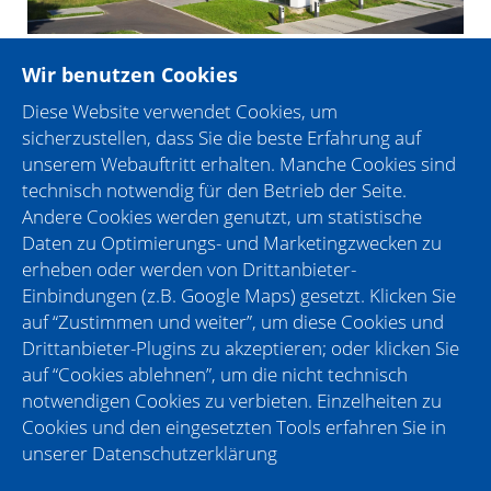
Wir benutzen Cookies
CHECK IN Day
Diese Website verwendet Cookies, um
Infos zum Unternehmen
sicherzustellen, dass Sie die beste Erfahrung auf
unserem Webauftritt erhalten. Manche Cookies sind
Besonderheiten am CHECK IN Day:
technisch notwendig für den Betrieb der Seite.
Besuche unseren Stand und erfahre von
Andere Cookies werden genutzt, um statistische
unserer tollen Arbeits Atmosphäre
Daten zu Optimierungs- und Marketingzwecken zu
erheben oder werden von Drittanbieter-
Lerne unser Welcome-Package kennen
Einbindungen (z.B. Google Maps) gesetzt. Klicken Sie
Nimm dir eine Erinnerung von uns mit nach
auf “Zustimmen und weiter”, um diese Cookies und
Hause
Drittanbieter-Plugins zu akzeptieren; oder klicken Sie
auf “Cookies ablehnen”, um die nicht technisch
Wir sind beim CHECK IN Day dabei, weil...
notwendigen Cookies zu verbieten. Einzelheiten zu
Cookies und den eingesetzten Tools erfahren Sie in
.... wir dich suchen. Du bist aufgeschlossen, arbeitest
unserer
Datenschutzerklärung
gerne im Team? Dann besuche uns!