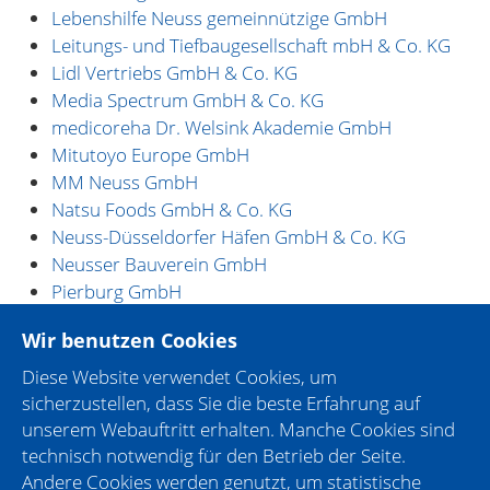
Lebenshilfe Neuss gemeinnützige GmbH
Leitungs- und Tiefbaugesellschaft mbH & Co. KG
Lidl Vertriebs GmbH & Co. KG
Media Spectrum GmbH & Co. KG
medicoreha Dr. Welsink Akademie GmbH
Mitutoyo Europe GmbH
MM Neuss GmbH
Natsu Foods GmbH & Co. KG
Neuss-Düsseldorfer Häfen GmbH & Co. KG
Neusser Bauverein GmbH
Pierburg GmbH
Plange GmbH
Wir benutzen Cookies
Regionalagentur Mittlerer Niederhein
Rhein-Kreis Neuss
Diese Website verwendet Cookies, um
Rheinland Klinikum Neuss GmbH
sicherzustellen, dass Sie die beste Erfahrung auf
Smurfit Westrock Neuss GmbH
unserem Webauftritt erhalten. Manche Cookies sind
Spedition Kleine GmbH
technisch notwendig für den Betrieb der Seite.
Andere Cookies werden genutzt, um statistische
St. Augustinus Gruppe